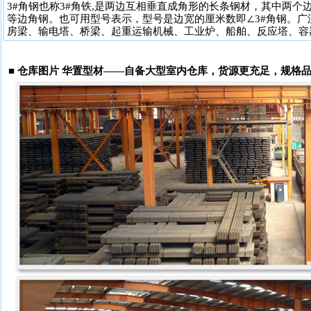
3#角钢也称3#角铁,是两边互相垂直成角形的长条钢材，其中两个边
等边角钢。也可用型号表示，型号是边宽的厘米数即∠3#角钢。
房梁、输电塔、桥梁、起重运输机械、工业炉、船舶、反应塔、容
■
仓库图片 华置型材——自备大型室内仓库，货源更充足，规格